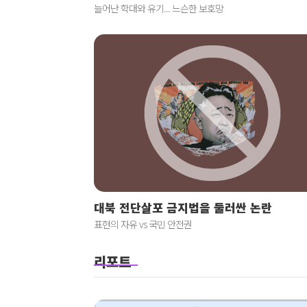
늘어난 학대와 유기... 느슨한 보호망
대북 전단살포 금지법을 둘러싼 논란
표현의 자유 vs 국민 안전권
리포트