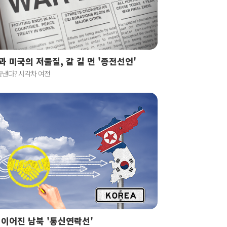
과 미국의 저울질, 갈 길 먼 '종전선언'
끝낸다? 시각차 여전
 이어진 남북 '통신연락선'