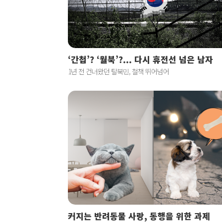
‘간첩’? ‘월북’?... 다시 휴전선 넘은 남자
1년 전 건너왔던 탈북민, 철책 뛰어넘어
커지는 반려동물 사랑, 동행을 위한 과제