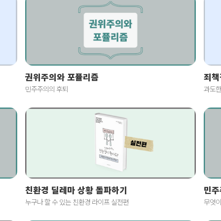
죄책
권위주의와 포퓰리즘
과도한
민주주의의 후퇴
친환경 딜레마 상황 돌파하기
민주
누구나 할 수 있는 친환경 라이프 실전편
무엇이