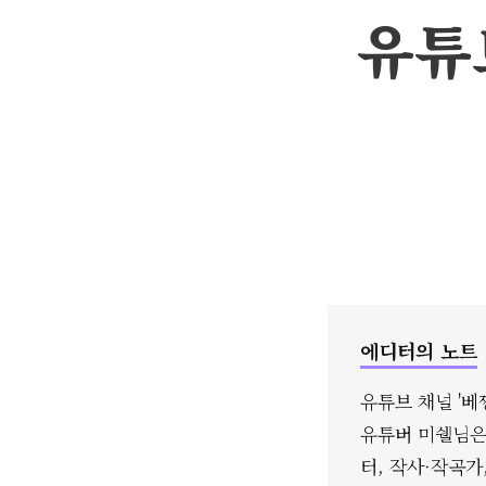
유튜
에디터의 노트
유튜브 채널 '베
유튜버 미쉘님은
터, 작사·작곡가