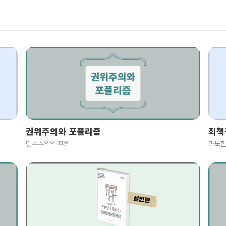
죄책
권위주의와 포퓰리즘
과도한
민주주의의 후퇴