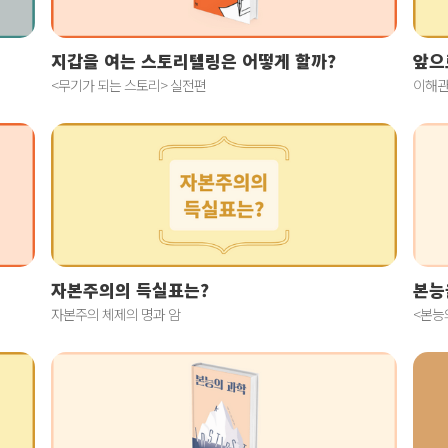
지갑을 여는 스토리텔링은 어떻게 할까?
앞으
<무기가 되는 스토리> 실전편
이해관
자본주의의 득실표는?
본능
자본주의 체제의 명과 암
<본능