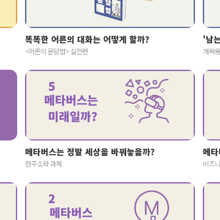
똑똑한 어른의 대화는 어떻게 할까?
'남
<어른의 문답법> 실전편
개싸움
메타버스는 정말 세상을 바꿔놓을까?
메타
현주소와 과제
비즈니