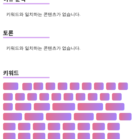
키워드와 일치하는 콘텐츠가 없습니다.
토론
키워드와 일치하는 콘텐츠가 없습니다.
키워드
산업화
덕
도
물
밀
법
삶
성
소
달
송
쇠
술
신
쌀
양
왜
은
핵
효
흄
공 사상
선 수양
판 구조 운동
신 재생 에너지
성 기호설
성 불평등
재 사회화
존 스튜어트 밀
수·당 전쟁
상(은)나라
가격
가계
가뭄
가설
가야
가정
가족
가치
간도
간척
갈등
감정
갑질
강설
강수
강수
개간