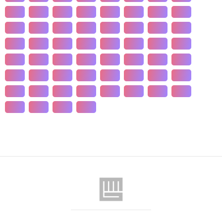
개발
개인
개항
개헌
갯벌
거란
거래
거래
건강
건국
건조
건천
검찰
게임
견훤
결제
결혼
경계
경기
경도
경영
경쟁
경제
경주
계급
계약
계절
계층
고기
고려
고분
고산
고용
고종
고통
공간
공감
공급
공급
공법
공약
공익
공인
공자
공채
공행
과수
과학
관광
관세
관습
관용