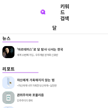
키워
드
검색
달
뉴스
'아르테미스'로 달 탐사 나서는 한국
세계 10번째 가입... 우주개발 본격화 신호탄
리포트
자신에게 가혹해지지 않는 법
<자신에게 너무 가혹한 당신에게> 실전편
권위주의와 포퓰리즘
민주주의의 후퇴