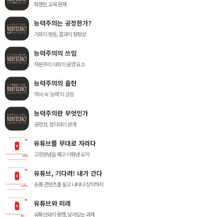
파생된 교육 문제
능력주의는 공정한가?
기회의 평등, 결과의 형평성
능력주의의 쓰임
자본주의 사회의 운영 요소
능력주의의 출현
역사 속 '능력'의 긍정
능력주의란 무엇인가
공정성, 정의와의 관계
유튜브를 무대로 자라다
고정관념을 깨고 이뤄낸 도약
유튜브, 기다려! 내가 간다
숏폼 콘텐츠를 들고 나타나 장악까지
유튜브와 미래
유튜브와의 동행, 남아있는 과제