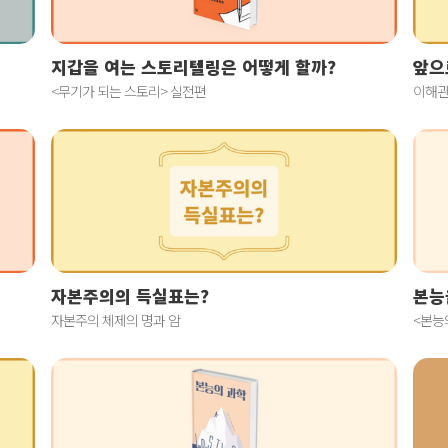
지갑을 여는 스토리텔링은 어떻게 할까?
앞으
<무기가 되는 스토리> 실전편
이해관
자본주의의 득실표는?
본능
자본주의 체제의 명과 암
<본능