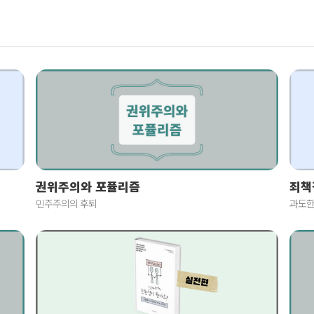
죄책
권위주의와 포퓰리즘
과도한
민주주의의 후퇴