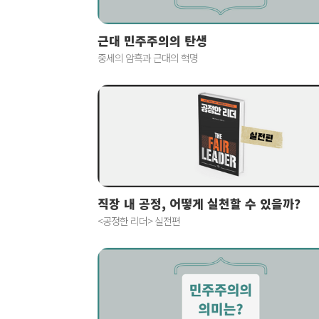
근대 민주주의의 탄생
중세의 암흑과 근대의 혁명
직장 내 공정, 어떻게 실천할 수 있을까?
<공정한 리더> 실전편