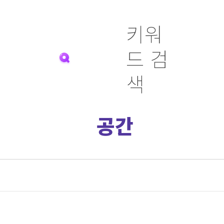
키워
드 검
색
공간