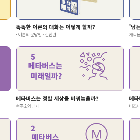
똑똑한 어른의 대화는 어떻게 할까?
'남
<어른의 문답법> 실전편
개싸움
메타버스는 정말 세상을 바꿔놓을까?
메타
현주소와 과제
비즈니