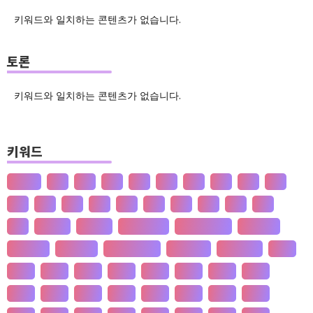
키워드와 일치하는 콘텐츠가 없습니다.
토론
키워드와 일치하는 콘텐츠가 없습니다.
키워드
산업화
달
덕
도
물
밀
법
삶
성
소
송
쇠
술
신
쌀
양
왜
은
핵
효
흄
공 사상
선 수양
판 구조 운동
신 재생 에너지
성 기호설
성 불평등
재 사회화
존 스튜어트 밀
수·당 전쟁
상(은)나라
가격
가계
가뭄
가설
가야
가정
가족
가치
간도
간척
갈등
감정
갑질
강설
강수
강수
개간