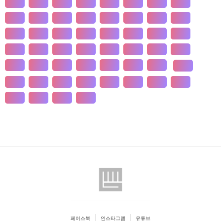
개발
개인
개항
개헌
갯벌
거란
거래
거래
건강
건국
건조
건천
검찰
게임
견훤
결제
결혼
경계
경기
경도
경영
경쟁
경제
경주
계급
계약
계절
계층
고기
고려
고분
고산
고용
고종
고통
공간
공감
공급
공급
공법
공약
공익
공인
공자
공채
공행
과수
과학
관광
관세
관습
관용
페이스북
인스타그램
유튜브