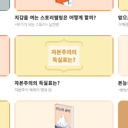
지갑을 여는 스토리텔링은 어떻게 할까?
앞으
<무기가 되는 스토리> 실전편
이해관
자본주의의 득실표는?
본능
자본주의 체제의 명과 암
<본능