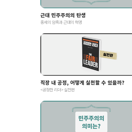
근대 민주주의의 탄생
중세의 암흑과 근대의 혁명
직장 내 공정, 어떻게 실천할 수 있을까?
<공정한 리더> 실전편