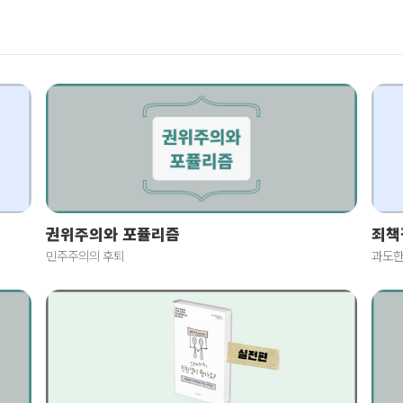
죄책
권위주의와 포퓰리즘
과도한
민주주의의 후퇴