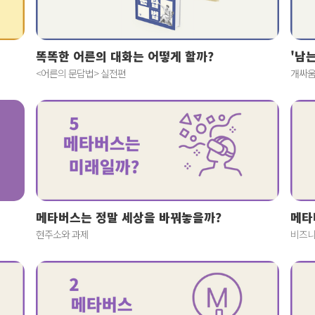
똑똑한 어른의 대화는 어떻게 할까?
'남
<어른의 문답법> 실전편
개싸움
메타버스는 정말 세상을 바꿔놓을까?
메타
현주소와 과제
비즈니