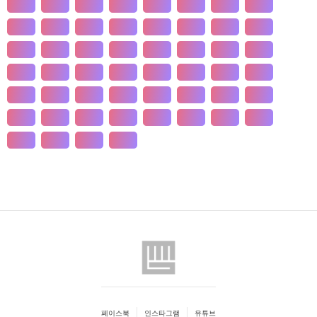
개발
개인
개항
개헌
갯벌
거란
거래
거래
건강
건국
건조
건천
검찰
게임
견훤
결제
결혼
경계
경기
경도
경영
경쟁
경제
경주
계급
계약
계절
계층
고기
고려
고분
고산
고용
고종
고통
공간
공감
공급
공급
공법
공약
공익
공인
공자
공채
공행
과수
과학
관광
관세
관습
관용
페이스북
인스타그램
유튜브