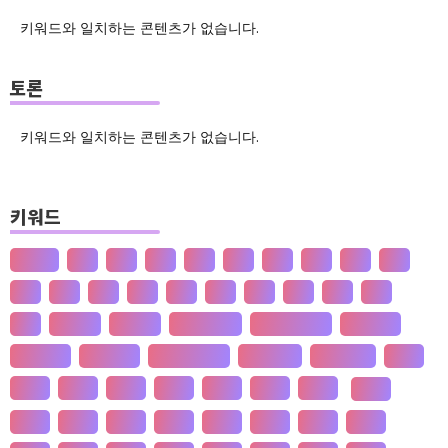
키워드와 일치하는 콘텐츠가 없습니다.
토론
키워드와 일치하는 콘텐츠가 없습니다.
키워드
산업화
달
덕
도
물
밀
법
삶
성
소
송
쇠
술
신
쌀
양
왜
은
핵
효
흄
공 사상
선 수양
판 구조 운동
신 재생 에너지
성 기호설
성 불평등
재 사회화
존 스튜어트 밀
수·당 전쟁
상(은)나라
가격
가계
가뭄
가설
가야
가정
가족
가치
간도
간척
갈등
감정
갑질
강설
강수
강수
개간