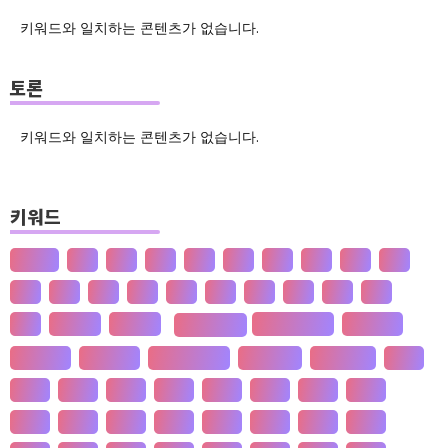
키워드와 일치하는 콘텐츠가 없습니다.
토론
키워드와 일치하는 콘텐츠가 없습니다.
키워드
산업화
달
덕
도
물
밀
법
삶
성
소
송
쇠
술
신
쌀
양
왜
은
핵
효
흄
공 사상
선 수양
신 재생 에너지
성 기호설
판 구조 운동
성 불평등
재 사회화
존 스튜어트 밀
수·당 전쟁
상(은)나라
가격
가계
가뭄
가설
가야
가정
가족
가치
간도
간척
갈등
감정
갑질
강설
강수
강수
개간