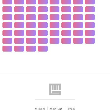
개발
개인
개항
개헌
갯벌
거란
거래
거래
건강
건국
건조
건천
검찰
게임
견훤
결제
결혼
경계
경기
경도
경영
경쟁
경제
경주
계급
계약
계절
계층
고기
고려
고분
고산
고용
고종
고통
공간
공감
공급
공급
공법
공약
공익
공인
공자
공채
공행
과수
과학
관광
관세
관습
관용
페이스북
인스타그램
유튜브