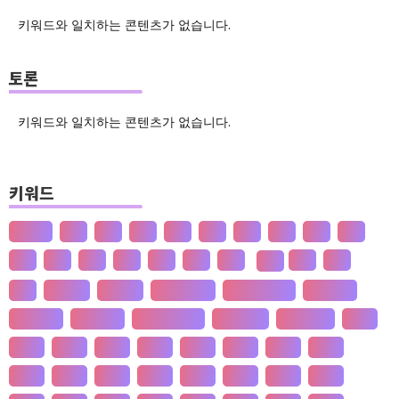
키워드와 일치하는 콘텐츠가 없습니다.
토론
키워드와 일치하는 콘텐츠가 없습니다.
키워드
산업화
달
덕
도
물
밀
법
삶
성
소
송
쇠
술
신
쌀
양
왜
핵
효
은
흄
공 사상
선 수양
판 구조 운동
신 재생 에너지
성 기호설
성 불평등
재 사회화
존 스튜어트 밀
수·당 전쟁
상(은)나라
가격
가계
가뭄
가설
가야
가정
가족
가치
간도
간척
갈등
감정
갑질
강설
강수
강수
개간