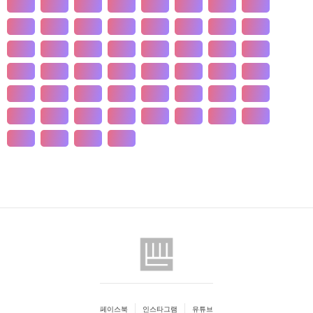
개발
개인
개항
개헌
갯벌
거란
거래
거래
건강
건국
건조
건천
검찰
게임
견훤
결제
결혼
경계
경기
경도
경영
경쟁
경제
경주
계급
계약
계절
계층
고기
고려
고분
고산
고용
고종
고통
공간
공감
공급
공급
공법
공약
공익
공인
공자
공채
공행
과수
과학
관광
관세
관습
관용
페이스북
인스타그램
유튜브