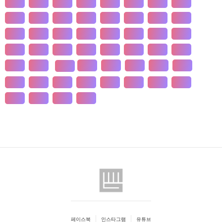
개발
개인
개항
개헌
갯벌
거란
거래
거래
건강
건국
건조
건천
검찰
게임
견훤
결제
결혼
경계
경기
경도
경영
경쟁
경제
경주
계급
계약
계절
계층
고기
고려
고분
고산
고용
고종
공간
공감
공급
공급
공법
고통
공약
공익
공인
공자
공채
공행
과수
과학
관광
관세
관습
관용
페이스북
인스타그램
유튜브