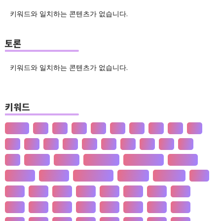
키워드와 일치하는 콘텐츠가 없습니다.
토론
키워드와 일치하는 콘텐츠가 없습니다.
키워드
산업화
달
덕
도
물
밀
법
삶
성
소
송
쇠
술
신
쌀
양
왜
은
핵
효
흄
공 사상
선 수양
판 구조 운동
신 재생 에너지
성 기호설
성 불평등
재 사회화
존 스튜어트 밀
수·당 전쟁
상(은)나라
가격
가계
가뭄
가설
가야
가정
가족
가치
간도
간척
갈등
감정
갑질
강설
강수
강수
개간