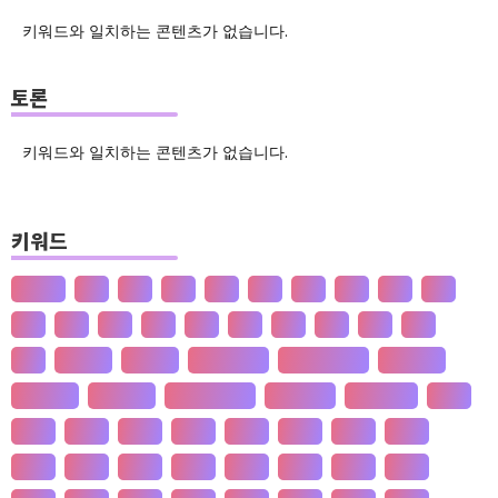
키워드와 일치하는 콘텐츠가 없습니다.
토론
키워드와 일치하는 콘텐츠가 없습니다.
키워드
산업화
달
덕
도
물
밀
법
삶
성
소
송
쇠
술
신
쌀
양
왜
은
핵
효
흄
공 사상
선 수양
판 구조 운동
신 재생 에너지
성 기호설
성 불평등
재 사회화
존 스튜어트 밀
수·당 전쟁
상(은)나라
가격
가계
가뭄
가설
가야
가정
가족
가치
간도
간척
갈등
감정
갑질
강설
강수
강수
개간