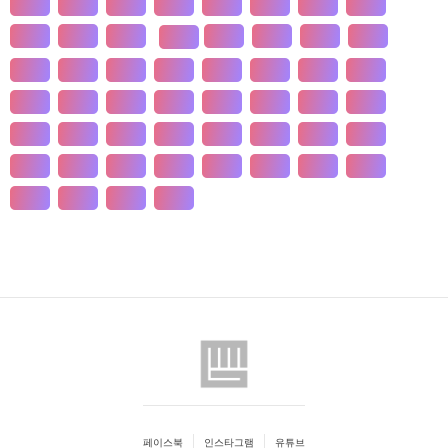
개발
개인
개항
개헌
갯벌
거란
거래
거래
건강
건국
건조
검찰
게임
견훤
결제
건천
결혼
경계
경기
경도
경영
경쟁
경제
경주
계급
계약
계절
계층
고기
고려
고분
고산
고용
고종
고통
공간
공감
공급
공급
공법
공약
공익
공인
공자
공채
공행
과수
과학
관광
관세
관습
관용
페이스북
인스타그램
유튜브