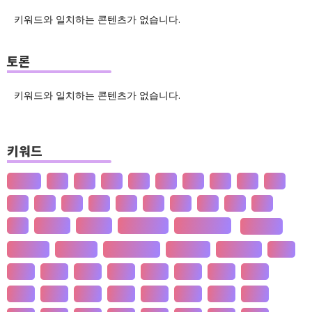
키워드와 일치하는 콘텐츠가 없습니다.
토론
키워드와 일치하는 콘텐츠가 없습니다.
키워드
산업화
달
덕
도
물
밀
법
삶
성
소
송
쇠
술
신
쌀
양
왜
은
핵
효
흄
공 사상
선 수양
판 구조 운동
신 재생 에너지
성 기호설
성 불평등
재 사회화
존 스튜어트 밀
수·당 전쟁
상(은)나라
가격
가계
가뭄
가설
가야
가정
가족
가치
간도
간척
갈등
감정
갑질
강설
강수
강수
개간