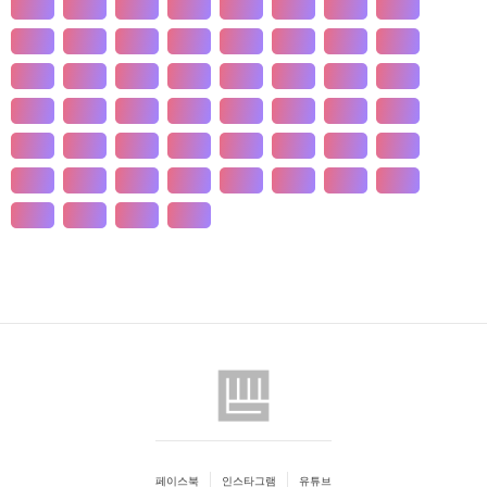
개발
개인
개항
개헌
갯벌
거란
거래
거래
건강
건국
건조
건천
검찰
게임
견훤
결제
결혼
경계
경기
경도
경영
경쟁
경제
경주
계급
계약
계절
계층
고기
고려
고분
고산
고용
고종
고통
공간
공감
공급
공급
공법
공약
공익
공인
공자
공채
공행
과수
과학
관광
관세
관습
관용
페이스북
인스타그램
유튜브