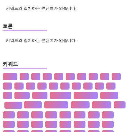
키워드와 일치하는 콘텐츠가 없습니다.
토론
키워드와 일치하는 콘텐츠가 없습니다.
키워드
산업화
달
덕
도
물
밀
법
삶
성
소
송
쇠
술
신
쌀
양
왜
은
핵
효
흄
공 사상
선 수양
판 구조 운동
신 재생 에너지
성 기호설
재 사회화
존 스튜어트 밀
수·당 전쟁
상(은)나라
가격
성 불평등
가계
가뭄
가설
가야
가정
가족
가치
간도
간척
갈등
감정
갑질
강설
강수
강수
개간