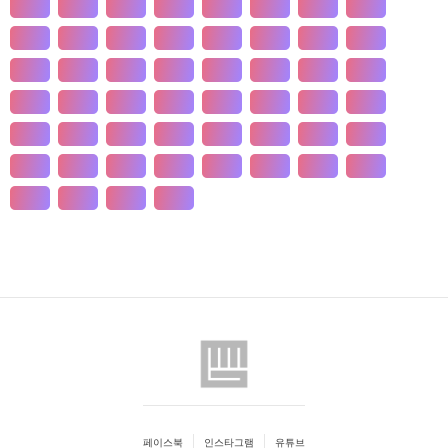
개발
개인
개항
개헌
갯벌
거란
거래
거래
건강
건국
건조
건천
검찰
게임
견훤
결제
결혼
경계
경기
경도
경영
경쟁
경제
경주
계급
계약
계절
계층
고기
고려
고분
고산
고용
고종
고통
공간
공감
공급
공급
공법
공약
공익
공인
공자
공채
공행
과수
과학
관광
관세
관습
관용
페이스북
인스타그램
유튜브