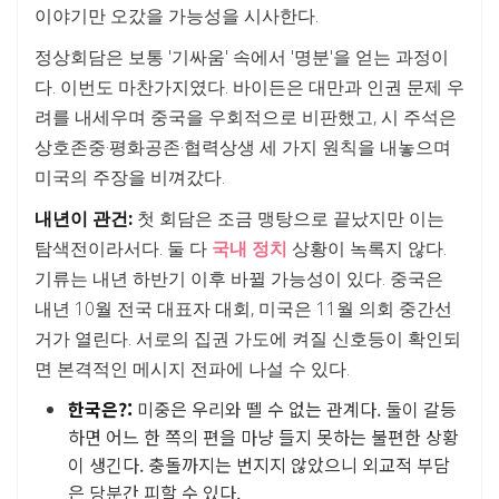
이야기만 오갔을 가능성을 시사한다.
정상회담은 보통 '기싸움' 속에서 '명분'을 얻는 과정이
다. 이번도 마찬가지였다. 바이든은 대만과 인권 문제 우
려를 내세우며 중국을 우회적으로 비판했고, 시 주석은
상호존중·평화공존·협력상생 세 가지 원칙을 내놓으며
미국의 주장을 비껴갔다.
내년이 관건:
첫 회담은 조금 맹탕으로 끝났지만 이는
탐색전이라서다. 둘 다
국내 정치
상황이 녹록지 않다.
기류는 내년 하반기 이후 바뀔 가능성이 있다. 중국은
내년 10월 전국 대표자 대회, 미국은 11월 의회 중간선
거가 열린다. 서로의 집권 가도에 켜질 신호등이 확인되
면 본격적인 메시지 전파에 나설 수 있다.
한국은?:
미중은 우리와 뗄 수 없는 관계다. 둘이 갈등
하면 어느 한 쪽의 편을 마냥 들지 못하는 불편한 상황
이 생긴다. 충돌까지는 번지지 않았으니 외교적 부담
은 당분간 피할 수 있다.