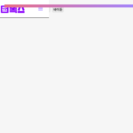
외교
미국
중국
정상회담
바이든