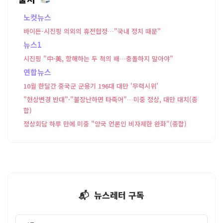
노컷뉴스
바이든-시진핑 의외의 휴전협정…"국내 정치 때문"
뉴스1
시진핑 "中·美, 항해하는 두 척의 배…충돌하지 말아야"
연합뉴스
10월 한달간 중국군 군용기 196대 대만 '무력시위'
"현상변경 반대"·"불장난하면 타죽어"…미중 정상, 대만 대치(종
합)
정상회담 하루 만에 미중 "양국 언론인 비자제한 완화"(종합)
📬 뉴스레터 구독