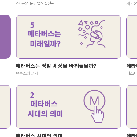
<어른의 문답법> 실전편
개싸움
메타버스는 정말 세상을 바꿔놓을까?
메타
현주소와 과제
비즈니
메타버스 시대의 의미
메타