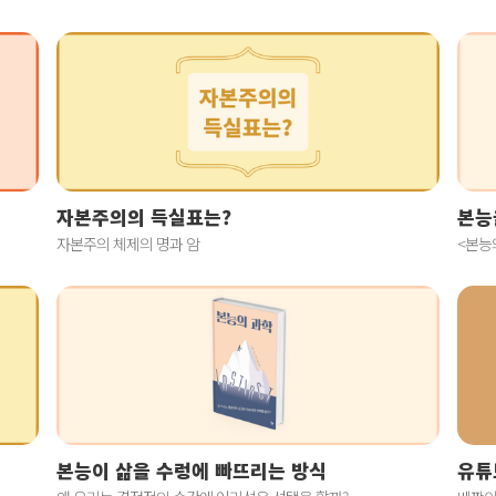
자본주의의 득실표는?
본능
자본주의 체제의 명과 암
<본능
본능이 삶을 수렁에 빠뜨리는 방식
유튜