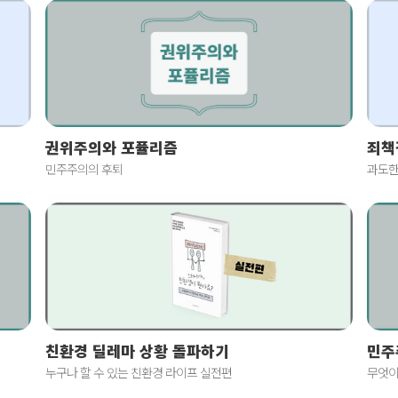
죄책
권위주의와 포퓰리즘
과도한
민주주의의 후퇴
친환경 딜레마 상황 돌파하기
민주
누구나 할 수 있는 친환경 라이프 실전편
무엇이