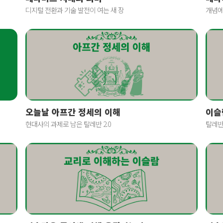
디지털 전환과 기술 발전이 여는 새 장
개념에
오늘날 아프간 정세의 이해
이슬
현대사의 과제로 남은 탈레반 2.0
탈레반