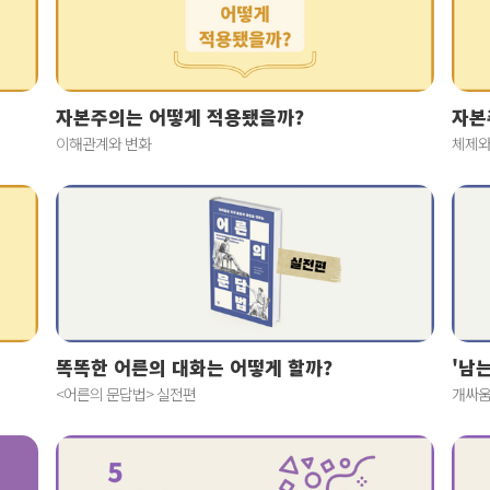
자본주의는 어떻게 적용됐을까?
자본
이해관계와 변화
체제와
똑똑한 어른의 대화는 어떻게 할까?
'남
<어른의 문답법> 실전편
개싸움