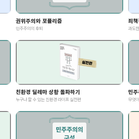
죄책
권위주의와 포퓰리즘
과도한
민주주의의 후퇴
친환경 딜레마 상황 돌파하기
민주
누구나 할 수 있는 친환경 라이프 실전편
무엇이