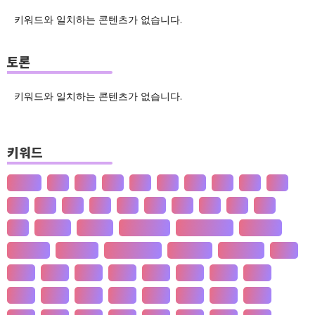
키워드와 일치하는 콘텐츠가 없습니다.
토론
키워드와 일치하는 콘텐츠가 없습니다.
키워드
산업화
달
덕
도
물
밀
법
삶
성
소
송
쇠
술
신
쌀
양
왜
은
핵
효
흄
공 사상
선 수양
판 구조 운동
신 재생 에너지
성 기호설
성 불평등
재 사회화
존 스튜어트 밀
수·당 전쟁
상(은)나라
가격
가계
가뭄
가설
가야
가정
가족
가치
간도
간척
갈등
감정
갑질
강설
강수
강수
개간