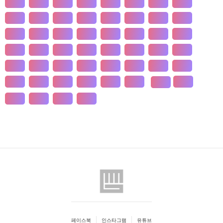
개발
개인
개항
개헌
갯벌
거란
거래
거래
건강
건국
건조
건천
검찰
게임
견훤
결제
결혼
경계
경기
경도
경영
경쟁
경제
경주
계급
계약
계절
계층
고기
고려
고분
고산
고용
고종
고통
공간
공감
공급
공급
공법
공약
공익
공인
공자
공채
공행
과학
과수
관광
관세
관습
관용
페이스북
인스타그램
유튜브