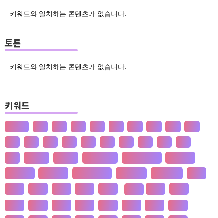
키워드와 일치하는 콘텐츠가 없습니다.
토론
키워드와 일치하는 콘텐츠가 없습니다.
키워드
산업화
달
덕
도
물
밀
법
삶
성
소
송
쇠
술
신
쌀
양
왜
은
핵
효
흄
공 사상
선 수양
판 구조 운동
신 재생 에너지
성 기호설
성 불평등
재 사회화
존 스튜어트 밀
수·당 전쟁
상(은)나라
가격
가계
가뭄
가설
가야
가정
가치
간도
가족
간척
갈등
감정
갑질
강설
강수
강수
개간