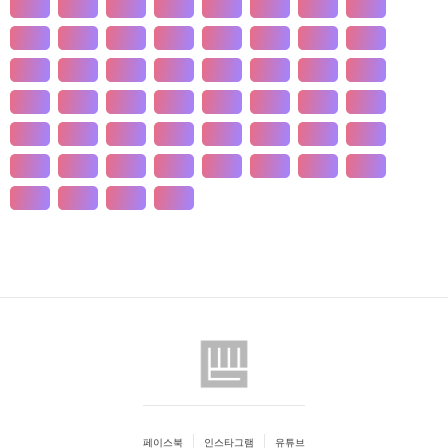
개발
개인
개항
개헌
갯벌
거란
거래
거래
건강
건국
건조
건천
검찰
게임
견훤
결제
결혼
경계
경기
경도
경영
경쟁
경제
경주
계급
계약
계절
계층
고기
고려
고분
고산
고용
고종
고통
공간
공감
공급
공급
공법
공약
공익
공인
공자
공채
공행
과수
과학
관광
관세
관습
관용
페이스북
인스타그램
유튜브