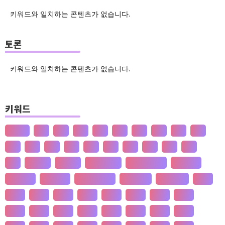
키워드와 일치하는 콘텐츠가 없습니다.
토론
키워드와 일치하는 콘텐츠가 없습니다.
키워드
산업화
달
덕
도
물
밀
법
삶
성
소
송
쇠
술
신
쌀
양
왜
은
핵
효
흄
공 사상
선 수양
판 구조 운동
신 재생 에너지
성 기호설
성 불평등
재 사회화
존 스튜어트 밀
수·당 전쟁
상(은)나라
가격
가계
가뭄
가설
가야
가정
가족
가치
간도
간척
갈등
감정
갑질
강설
강수
강수
개간