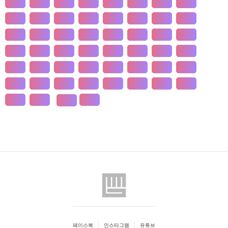
개발
개인
개항
개헌
갯벌
거란
거래
거래
건강
건국
건조
건천
검찰
게임
견훤
결제
결혼
경계
경기
경도
경영
경쟁
경제
경주
계급
계약
계절
계층
고기
고려
고분
고산
고용
고종
고통
공간
공감
공급
공급
공법
공약
공익
공인
공자
공채
공행
과수
과학
관광
관세
관용
관습
페이스북
인스타그램
유튜브