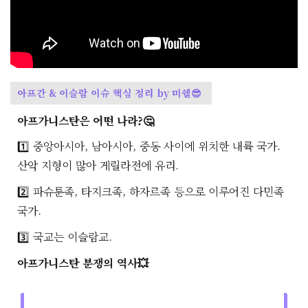
아프간 & 이슬람 이슈 핵심 정리 by 미쉘😎
아프가니스탄은 어떤 나라?🤔
1️⃣ 중앙아시아, 남아시아, 중동 사이에 위치한 내륙 국가.
산악 지형이 많아 게릴라전에 유리.
2️⃣ 파슈툰족, 타지크족, 하자르족 등으로 이루어진 다민족
국가.
3️⃣ 국교는 이슬람교.
아프가니스탄 분쟁의 역사💥