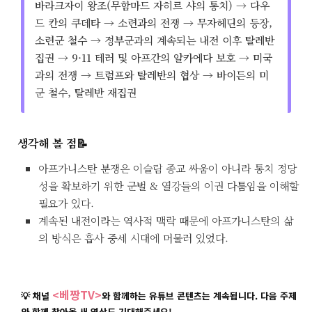
바라크자이 왕조(무함마드 자히르 샤의 통치) → 다우
드 칸의 쿠데타 → 소련과의 전쟁 → 무자헤딘의 등장,
소련군 철수 → 정부군과의 계속되는 내전 이후 탈레반
집권 → 9·11 테러 및 아프간의 알카에다 보호 → 미국
과의 전쟁 → 트럼프와 탈레반의 협상 → 바이든의 미
군 철수, 탈레반 재집권
생각해 볼 점📝
아프가니스탄 분쟁은 이슬람 종교 싸움이 아니라 통치 정당
성을 확보하기 위한 군벌 & 열강들의 이권 다툼임을 이해할
필요가 있다.
계속된 내전이라는 역사적 맥락 때문에 아프가니스탄의 삶
의 방식은 흡사 중세 시대에 머물러 있었다.
<베짱TV>
💡 채널
와 함께하는 유튜브 콘텐츠는 계속됩니다. 다음 주제
와 함께 찾아올 새 영상도 기대해주세요!