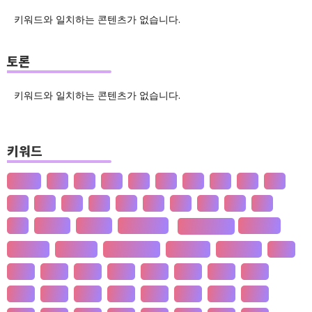
키워드와 일치하는 콘텐츠가 없습니다.
토론
키워드와 일치하는 콘텐츠가 없습니다.
키워드
산업화
달
덕
도
물
밀
법
삶
성
소
송
쇠
술
신
쌀
양
왜
은
핵
효
흄
공 사상
선 수양
판 구조 운동
성 기호설
신 재생 에너지
성 불평등
재 사회화
존 스튜어트 밀
수·당 전쟁
상(은)나라
가격
가계
가뭄
가설
가야
가정
가족
가치
간도
간척
갈등
감정
갑질
강설
강수
강수
개간