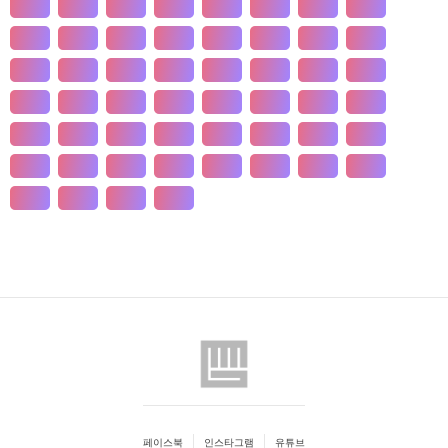
개발
개인
개항
개헌
갯벌
거란
거래
거래
건강
건국
건조
건천
검찰
게임
견훤
결제
결혼
경계
경기
경도
경영
경쟁
경제
경주
계급
계약
계절
계층
고기
고려
고분
고산
고용
고종
고통
공간
공감
공급
공급
공법
공약
공익
공인
공자
공채
공행
과수
과학
관광
관세
관습
관용
페이스북
인스타그램
유튜브