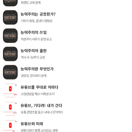
파생된 교육 문제
능력주의는 공정한가?
기회의 평등, 결과의 형평성
능력주의의 쓰임
자본주의 사회의 운영 요소
능력주의의 출현
역사 속 '능력'의 긍정
능력주의란 무엇인가
공정성, 정의와의 관계
유튜브를 무대로 자라다
고정관념을 깨고 이뤄낸 도약
유튜브, 기다려! 내가 간다
숏폼 콘텐츠를 들고 나타나 장악까지
유튜브와 미래
유튜브와의 동행, 남아있는 과제