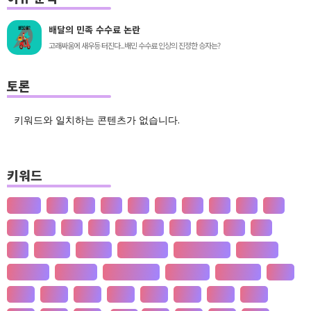
배달의 민족 수수료 논란
고래싸움에 새우등 터진다...배민 수수료 인상의 진정한 승자는?
토론
키워드와 일치하는 콘텐츠가 없습니다.
키워드
산업화
달
덕
도
물
밀
법
삶
성
소
송
쇠
술
신
쌀
양
왜
은
핵
효
흄
공 사상
선 수양
판 구조 운동
신 재생 에너지
성 기호설
성 불평등
재 사회화
존 스튜어트 밀
수·당 전쟁
상(은)나라
가격
가계
가뭄
가설
가야
가정
가족
가치
간도