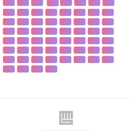
간척
갈등
감정
강설
강수
강수
개간
갑질
개발
개인
개항
개헌
갯벌
거란
거래
거래
건강
건국
건조
건천
검찰
게임
견훤
결제
결혼
경계
경기
경도
경영
경쟁
경제
경주
계급
계약
계절
계층
고기
고려
고분
고산
고용
고종
고통
공간
공감
공급
공급
공법
공약
공익
공인
공자
공채
공행
과수
과학
관광
관세
관습
관용