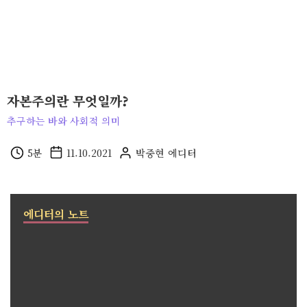
자본주의란 무엇일까?
추구하는 바와 사회적 의미
5
분
11.10.2021
박중현
에디터
에디터의 노트
현대사회는 어떻게 구성돼 있을까요? 정치, 경제, 과학, 종교
등 다양한 문물이 사회 각 부분을 이루고 형성합니다. 한편 자
본주의, 민주주의, 자유주의, 평등주의 등 다양한 '주의'(ism)
가 모이고 때로 충돌하며 사회를 움직입니다. 문물이 신체라