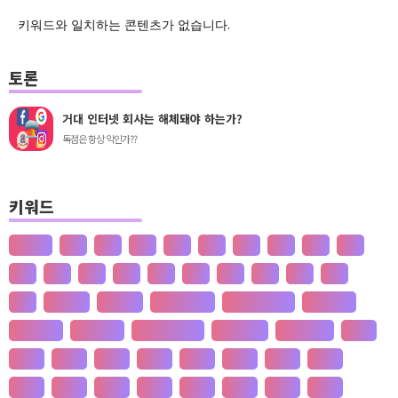
키워드와 일치하는 콘텐츠가 없습니다.
토론
거대 인터넷 회사는 해체돼야 하는가?
독점은 항상 악인가??
키워드
산업화
달
덕
도
물
밀
법
삶
성
소
송
쇠
술
신
쌀
양
왜
은
핵
효
흄
공 사상
선 수양
판 구조 운동
신 재생 에너지
성 기호설
성 불평등
재 사회화
존 스튜어트 밀
수·당 전쟁
상(은)나라
가격
가계
가뭄
가설
가야
가정
가족
가치
간도
간척
갈등
감정
갑질
강설
강수
강수
개간