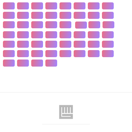
개발
개인
개항
개헌
갯벌
거란
거래
거래
건강
건국
건조
건천
검찰
게임
견훤
결제
결혼
경계
경기
경도
경영
경제
경주
경쟁
계급
계약
계절
계층
고기
고려
고분
고산
고용
고종
고통
공간
공감
공급
공급
공법
공약
공익
공인
공자
공채
공행
과수
과학
관광
관세
관습
관용