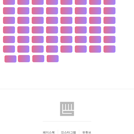
개발
개인
개항
개헌
갯벌
거란
거래
거래
건강
건국
건조
건천
검찰
게임
견훤
결제
결혼
경계
경기
경도
경영
경쟁
경제
경주
계급
계약
계절
계층
고기
고려
고분
고산
고용
고종
고통
공간
공감
공급
공급
공법
공약
공익
공인
공자
공채
공행
과수
과학
관세
관습
관용
관광
페이스북
인스타그램
유튜브