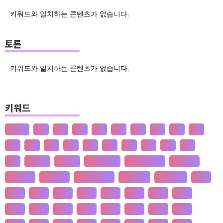
키워드와 일치하는 콘텐츠가 없습니다.
토론
키워드와 일치하는 콘텐츠가 없습니다.
키워드
산업화
달
덕
도
물
밀
법
삶
성
소
송
쇠
술
신
쌀
양
왜
은
핵
효
흄
공 사상
선 수양
판 구조 운동
신 재생 에너지
성 기호설
성 불평등
재 사회화
존 스튜어트 밀
수·당 전쟁
상(은)나라
가격
가계
가뭄
가설
가야
가정
가족
가치
간도
간척
갈등
감정
갑질
강설
강수
강수
개간