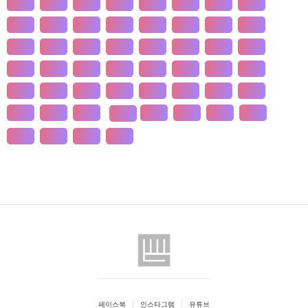
개발
개인
개항
개헌
갯벌
거란
거래
거래
건강
건국
건조
건천
검찰
게임
견훤
결제
결혼
경계
경기
경도
경영
경쟁
경제
경주
계급
계약
계절
계층
고기
고려
고분
고산
고용
고종
고통
공간
공감
공급
공급
공법
공약
공익
공인
공채
공행
과수
과학
공자
관광
관세
관습
관용
페이스북
인스타그램
유튜브