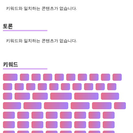
키워드와 일치하는 콘텐츠가 없습니다.
토론
키워드와 일치하는 콘텐츠가 없습니다.
키워드
산업화
달
덕
도
물
밀
법
삶
성
소
송
쇠
술
신
쌀
양
왜
은
핵
효
흄
공 사상
선 수양
판 구조 운동
신 재생 에너지
성 기호설
성 불평등
재 사회화
존 스튜어트 밀
수·당 전쟁
상(은)나라
가격
가계
가뭄
가설
가야
가정
가족
가치
간도
간척
갈등
감정
갑질
강설
강수
강수
개간