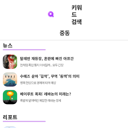
키워
드
검색
중동
뉴스
탈레반 재등장, 혼란에 빠진 아프간
전처럼 폭압 통치 이어질까... 모두 긴장
수에즈 운하 '길막', 무역 '동맥'의 의미
병목 현상으로 경제에 타격 예상
베이루트 폭파: 레바논의 미래는?
폭발에 덮여버린 복잡한 레바논 정세
리포트