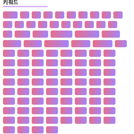
키워드
산업화
달
덕
도
물
밀
법
삶
성
소
송
쇠
술
신
쌀
양
왜
은
핵
효
흄
공 사상
선 수양
판 구조 운동
신 재생 에너지
성 기호설
성 불평등
재 사회화
존 스튜어트 밀
수·당 전쟁
상(은)나라
가격
가계
가뭄
가설
가야
가정
가족
가치
간도
간척
갈등
감정
갑질
강설
강수
강수
개간
개발
개인
개항
개헌
갯벌
거란
거래
거래
건강
건국
건조
건천
검찰
게임
견훤
결제
결혼
경계
경기
경도
경영
경쟁
경제
경주
계급
계약
계절
계층
고기
고려
고분
고산
고용
고종
고통
공간
공감
공급
공급
공법
공약
공익
공인
공자
공채
공행
과수
과학
관광
관세
관습
관용