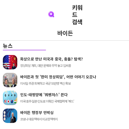
키워
드
검색
바이든
뉴스
화상으로 만난 미국과 중국, 충돌? 탐색?
정상회담 개최, 대만 문제와 무역 놓고 입씨름
바이든과 첫 '한미 정상회담', 어떤 이야기 오갔나
미사일 주권 회복하고 국군 55만명 백신 확보
인도-태평양에 '쿼벤저스' 뜬다
미국·호주·일본·인도로 이뤄진 국제협력체 '쿼드'
바이든 행정부 언박싱
코로나 대응책에서 외교정책까지