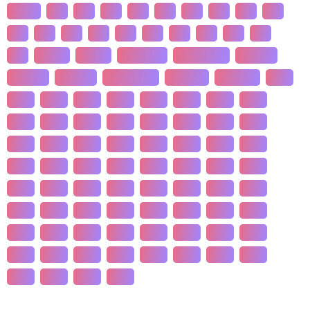
산업화
달
덕
도
물
밀
법
삶
성
소
송
쇠
술
신
쌀
양
왜
은
핵
효
흄
공 사상
선 수양
판 구조 운동
신 재생 에너지
성 기호설
성 불평등
재 사회화
존 스튜어트 밀
수·당 전쟁
상(은)나라
가격
가계
가뭄
가설
가야
가정
가족
가치
간도
간척
갈등
감정
갑질
강설
강수
강수
개간
개발
개인
개항
개헌
갯벌
거란
거래
거래
건강
건국
건조
건천
검찰
게임
견훤
결제
결혼
경계
경기
경도
경영
경쟁
경제
경주
계급
계약
계절
계층
고기
고려
고분
고산
고용
고종
고통
공간
공감
공급
공급
공법
공약
공익
공인
공자
공채
공행
과수
과학
관광
관세
관습
관용