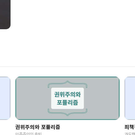
혼
죄책
권위주의와 포퓰리즘
과도한
민주주의의 후퇴