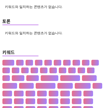
키워드와 일치하는 콘텐츠가 없습니다.
토론
키워드와 일치하는 콘텐츠가 없습니다.
키워드
산업화
달
덕
도
물
밀
법
삶
성
소
송
쇠
술
신
쌀
양
왜
은
핵
효
흄
공 사상
선 수양
판 구조 운동
신 재생 에너지
성 기호설
성 불평등
재 사회화
존 스튜어트 밀
수·당 전쟁
상(은)나라
가격
가계
가뭄
가설
가야
가정
가족
가치
간도
간척
갈등
감정
갑질
강설
강수
강수
개간