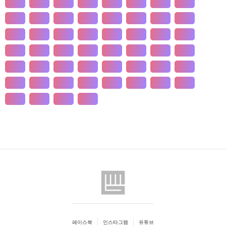
개발
개인
개항
개헌
갯벌
거란
거래
거래
건강
건국
건조
건천
검찰
게임
견훤
결제
결혼
경계
경기
경도
경영
경쟁
경제
경주
계급
계약
계절
계층
고기
고려
고분
고산
고용
고종
고통
공간
공감
공급
공급
공법
공약
공익
공인
공자
공채
공행
과수
과학
관광
관세
관습
관용
페이스북
인스타그램
유튜브