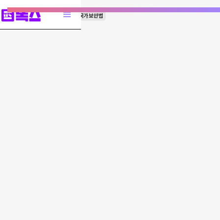
인권
자유
홍콩
중국
국가보안법