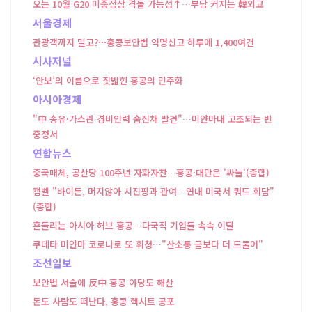
오는 10월 G20 미중정상 격돌 가능성↑…부담 커지는 韓외교
서울경제
관광객까지 밀고?···홍콩보안법 익명신고 하루에 1,400여건
시사저널
‘안보’의 이름으로 짓밟힌 홍콩의 민주화
아시아경제
"中 송유·가스관 경비인력 숨진채 발견"…미얀마내 고조되는 반
중정서
연합뉴스
중국매체, 공산당 100주년 자화자찬…홍콩·대만은 '싸늘'(종합)
캠벨 "바이든, 머지않아 시진핑과 관여…연내 미국서 쿼드 회담"
(종합)
흔들리는 아시아 허브 홍콩…다국적 기업들 속속 이탈
쿠데타 미얀마 코로나로 또 휘청…"산소통 금보다 더 드물어"
조선일보
보안법 서슬에 反中 홍콩 야당도 해산
돈도 사람도 떠난다, 홍콩 헥시트 공포