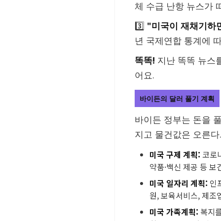
체 수급 난항 뉴스가 
3️⃣
"미국이 재채기하면
년 국제연합 통계에 따
똑똑!
지난 똑똑 뉴스
어요.
바이든의 달러 풀기 계획
바이든 정부는 돈을 
지고 물건값은 오른다
미국 구제 계획:
코로나
약품·백신 제공 등 보
미국 일자리 계획:
인프
원, 보육서비스, 제조
미국 가족계획:
복지를