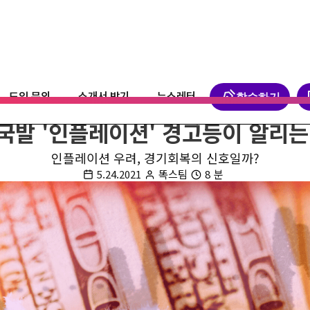
학습하기
도입 문의
소개서 받기
뉴스레터
경제
국제
인플레이션
미국
코로나
국발 '인플레이션' 경고등이 알리는
인플레이션 우려, 경기회복의 신호일까?
5.24.2021
똑스팀
8
분