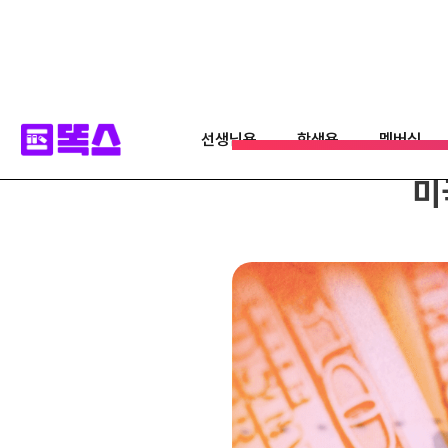
선생님용
학생용
멤버십
미