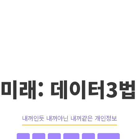
 미래: 데이터3법
내꺼인듯 내꺼아닌 내꺼같은 개인정보
기술
정책
정부
데이터
기업
다국적기업