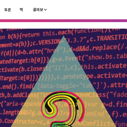
토론
책
콜라보