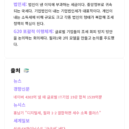
법인세:
법인이 낸 이익에 부과하는 세금이다. 중앙정부로 귀속
되는 국세다. 기업법인이 내는 기업법인세가 대표적이다. 개인이
내는 소득세에 비해 규모도 크고 각종 법인의 형태가 복잡해 조세
정책의 핵심이 된다.
G20 포괄적 이행체계:
글로벌 기업들의 조세 회피 방지 방안
을 논의하는 회의체다. 필라1와 2의 모델을 만들고 논의를 주도했
다.
출처
뉴스
경향신문
네이버 4303억 낼 때 글로벌 IT기업 19곳 합쳐 1539억뿐
뉴시스
홍남기 "디지털세, 필라 1·2 결합하면 세수 소폭 플러스"
세계일보
삼성·SK하이닉스도 ‘구글세’ 낸다