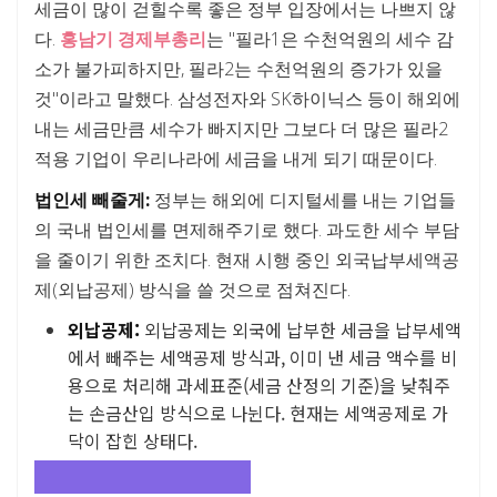
세금이 많이 걷힐수록 좋은 정부 입장에서는 나쁘지 않
다.
홍남기 경제부총리
는 "필라1은 수천억원의 세수 감
소가 불가피하지만, 필라2는 수천억원의 증가가 있을
것"이라고 말했다. 삼성전자와 SK하이닉스 등이 해외에
내는 세금만큼 세수가 빠지지만 그보다 더 많은 필라2
적용 기업이 우리나라에 세금을 내게 되기 때문이다.
법인세 빼줄게:
정부는 해외에 디지털세를 내는 기업들
의 국내 법인세를 면제해주기로 했다. 과도한 세수 부담
을 줄이기 위한 조치다. 현재 시행 중인 외국납부세액공
제(외납공제) 방식을 쓸 것으로 점쳐진다.
외납공제:
외납공제는 외국에 납부한 세금을 납부세액
에서 빼주는 세액공제 방식과, 이미 낸 세금 액수를 비
용으로 처리해 과세표준(세금 산정의 기준)을 낮춰주
는 손금산입 방식으로 나뉜다. 현재는 세액공제로 가
닥이 잡힌 상태다.
첩첩산중+고객 부담 전가?