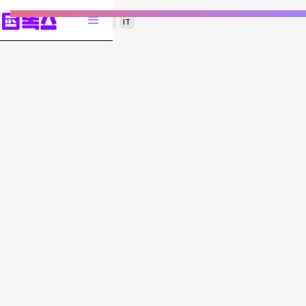
디지털세
산업
세금
기업
IT