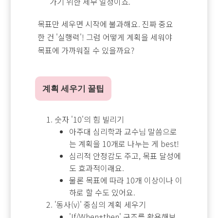
가기 위한 세부 일정이죠.
목표만 세우면 시작에 불과해요. 진짜 중요
한 건 '실행력'! 그럼 어떻게 계획을 세워야
목표에 가까워질 수 있을까요?
계획 세우기 꿀팁
숫자 '10'의 힘 빌리기
아주대 심리학과 교수님 말씀으로
는 계획을 10개로 나누는 게 best!
심리적 안정감도 주고, 목표 달성에
도 효과적이래요.
물론 목표에 따라 10개 이상이나 이
하로 할 수도 있어요.
'동사(v)' 중심의 계획 세우기
'If/When+then' 구조를 활용해보