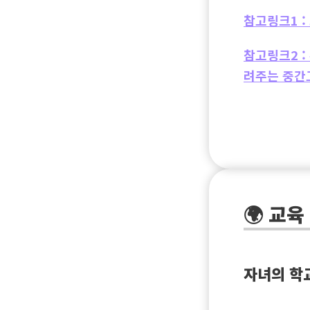
참고링크1 :
참고링크2 :
려주는 중간고
🌍 교육
자녀의 학