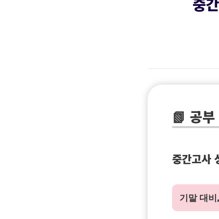
중간
📗 공부
중간고사 
기말 대비